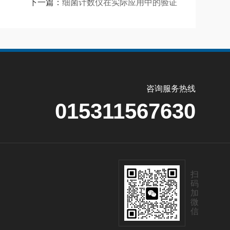
下一篇：
细菌计数仪在实际应用中的验证
咨询服务热线
015311567630
扫
码
加
微
信