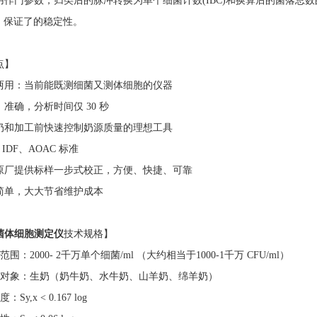
用作门参数，归类后的脉冲转换为单个细菌计数(IBC)和换算后的菌落总
℃，保证了的稳定性。
点】
两用：当前能既测细菌又测体细胞的仪器
准确，分析时间仅 30 秒
奶和加工前快速控制奶源质量的理想工具
 IDF、AOAC 标准
原厂提供标样一步式校正，方便、快捷、可靠
简单，大大节省维护成本
菌体细胞测定仪
技术规格】
范围：2000- 2千万单个细菌/ml （大约相当于1000-1千万 CFU/ml）
测对象：生奶（奶牛奶、水牛奶、山羊奶、绵羊奶）
：Sy,x < 0.167 log