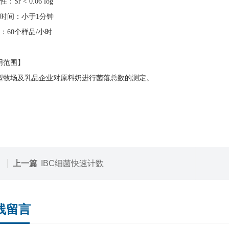
：Sr < 0.06 log
析时间：小于1分钟
：60个样品/小时
用范围】
型牧场及乳品企业对原料奶进行菌落总数的测定。
上一篇
IBC细菌快速计数
线留言