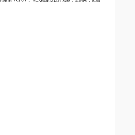
数的结果（CFU）。流式细胞仪设计紧致，全封闭，恒温