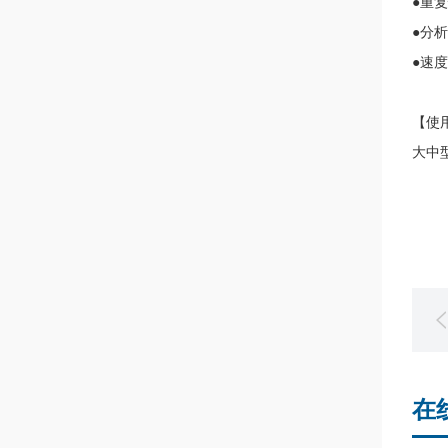
●重复性
●分
●速度
【使
大中
在