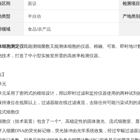
格区间
面议
检测项
动类型
半自动
产地类
用领域
食品/农产品
体细胞测定仪
既能测细菌数又能测体细胞的仪器。精确、可靠、即时地计
胞技术，打造了中小型实验室所需的高效率检测仪器。
点】
单元
单元采用了密闭式的模组设计，用以即时过滤和监控仪器使用的两种试剂
保持液位在低限以上，过滤器能在线过滤液流，去除任何可能污染试剂的
流式细胞仪
细胞仪（技术装置）包含了一个*、高稳定性的固体激光、流式细胞室、
穿入细菌DNA的荧光标记物，荧光脉冲由光学系统收集，经过窄幅过滤器