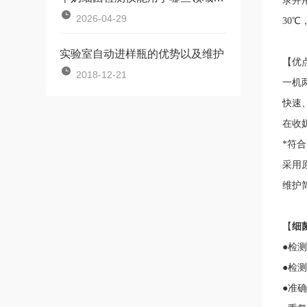
录并
2026-04-29
30
实验室自动进样瓶的优势以及维护
【优
2018-12-21
一机
快速、
在收
*符合
采用
维护
【
细
●检测
●检
●准确度